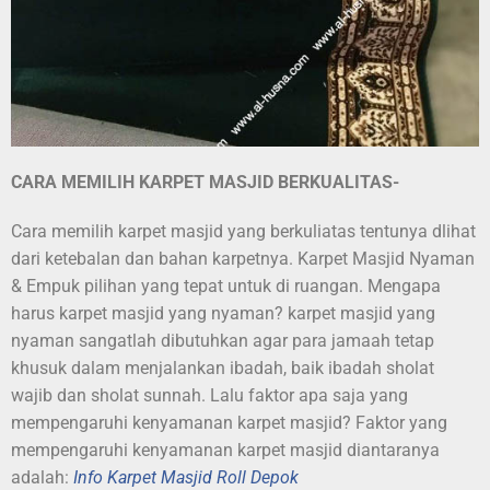
CARA MEMILIH KARPET MASJID BERKUALITAS-
Cara memilih karpet masjid yang berkuliatas tentunya dlihat
dari ketebalan dan bahan karpetnya. Karpet Masjid Nyaman
& Empuk pilihan yang tepat untuk di ruangan. Mengapa
harus karpet masjid yang nyaman? karpet masjid yang
nyaman sangatlah dibutuhkan agar para jamaah tetap
khusuk dalam menjalankan ibadah, baik ibadah sholat
wajib dan sholat sunnah. Lalu faktor apa saja yang
mempengaruhi kenyamanan karpet masjid? Faktor yang
mempengaruhi kenyamanan karpet masjid diantaranya
adalah:
Info Karpet Masjid Roll Depok