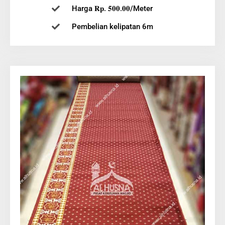
Harga 𝐑𝐩. 𝟓𝟎𝟎.𝟎𝟎/Meter
Pembelian kelipatan 6m