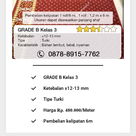
GRADE B Kelas 3
Ketebalan ±12-13 mm
Tipe Turki
Harga 𝐑𝐩. 𝟒𝟖𝟎.𝟎𝟎𝟎/Meter
Pembelian kelipatan 6m