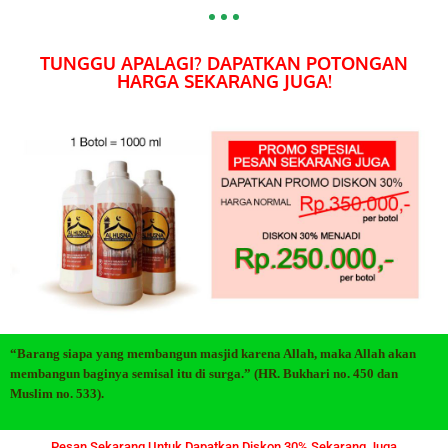
TUNGGU APALAGI? DAPATKAN POTONGAN
HARGA SEKARANG JUGA!
“Barang siapa yang membangun masjid karena Allah, maka Allah akan
membangun baginya semisal itu di surga.” (HR. Bukhari no. 450 dan
Muslim no. 533).
Pesan Sekarang Untuk Dapatkan Diskon 30% Sekarang Juga