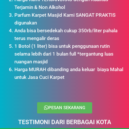
Terjamin & Non Alkohol
Parfum Karpet Masjid Kami SANGAT PRAKTIS
digunakan
Anda bisa bersedekah cukup 350rb/liter pahala
terus mengalir deras
1 Botol (1 liter) bisa untuk penggunaan rutin
selama lebih dari 1 bulan full *tergantung luas
ruangan masjid
Harga MURAH dibanding anda keluar biaya Mahal
untuk Jasa Cuci Karpet
PESAN SEKARANG
TESTIMONI DARI BERBAGAI KOTA