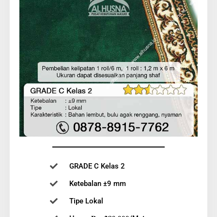
GRADE C Kelas 2
Ketebalan ±9 mm
Tipe Lokal
Harga 𝐑𝐩. 𝟐𝟖𝟎.𝟎𝟎𝟎/Meter