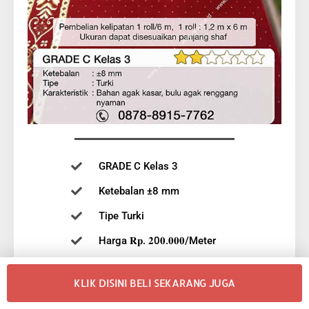
GRADE C Kelas 3
Ketebalan ±8 mm
Tipe Turki
Harga 𝐑𝐩. 𝟐0𝟎.𝟎𝟎𝟎/Meter
Pembelian kelipatan 6m
KLIK DISINI BELI SEKARANG JUGA