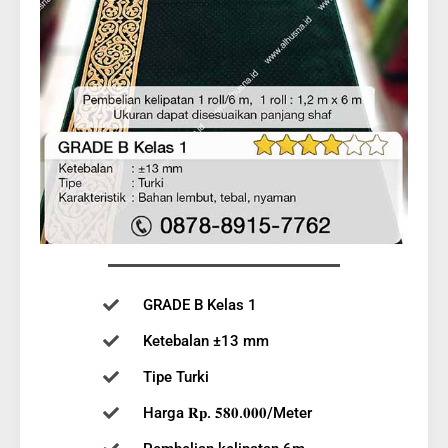
GRADE B Kelas 1
Ketebalan ±13 mm
Tipe Turki
Harga 𝐑𝐩. 𝟓𝟖𝟎.𝟎𝟎𝟎/Meter
Pembelian kelipatan 6m