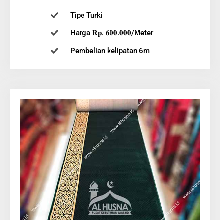
Tipe Turki
Harga 𝐑𝐩. 𝟔𝟎𝟎.𝟎𝟎𝟎/Meter
Pembelian kelipatan 6m