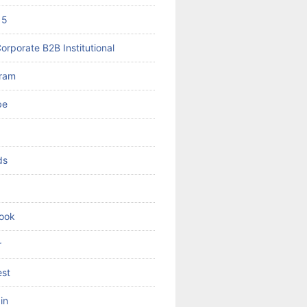
 5
orporate B2B Institutional
gram
be
ds
ook
r
est
in