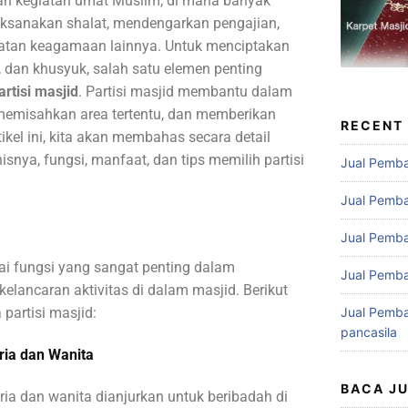
an kegiatan umat Muslim, di mana banyak
ksanakan shalat, mendengarkan pengajian,
iatan keagamaan lainnya. Untuk menciptakan
 dan khusyuk, salah satu elemen penting
artisi masjid
. Partisi masjid membantu dalam
 memisahkan area tertentu, dan memberikan
RECENT
ikel ini, kita akan membahas secara detail
enisnya, fungsi, manfaat, dan tips memilih partisi
Jual Pemba
Jual Pemba
Jual Pemba
gai fungsi yang sangat penting dalam
Jual Pemba
ancaran aktivitas di dalam masjid. Berikut
partisi masjid:
Jual Pemba
pancasila
ria dan Wanita
BACA J
ria dan wanita dianjurkan untuk beribadah di