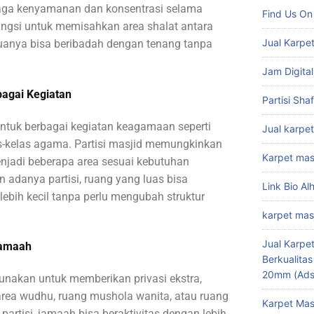
jaga kenyamanan dan konsentrasi selama
Find Us On
fungsi untuk memisahkan area shalat antara
Jual Karpet
duanya bisa beribadah dengan tenang tanpa
Jam Digital
agai Kegiatan
Partisi Sha
untuk berbagai kegiatan keagamaan seperti
Jual karpet
as-kelas agama. Partisi masjid memungkinkan
Karpet mas
njadi beberapa area sesuai kebutuhan
 adanya partisi, ruang yang luas bisa
Link Bio Al
lebih kecil tanpa perlu mengubah struktur
karpet mas
Jual Karpet
Jamaah
Berkualita
20mm (Ads
gunakan untuk memberikan privasi ekstra,
rea wudhu, ruang mushola wanita, atau ruang
Karpet Mas
artisi, jamaah bisa beraktivitas dengan lebih