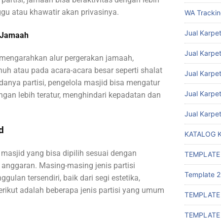
u atau khawatir akan privasinya.
WA Tracki
Jual Karpet
n Jamaah
Jual Karpet
 mengarahkan alur pergerakan jamaah,
uh atau pada acara-acara besar seperti shalat
Jual Karpe
danya partisi, pengelola masjid bisa mengatur
Jual Karpe
gan lebih teratur, menghindari kepadatan dan
Jual Karpe
d
KATALOG 
i masjid yang bisa dipilih sesuai dengan
TEMPLATE
n anggaran. Masing-masing jenis partisi
Template 2
ggulan tersendiri, baik dari segi estetika,
rikut adalah beberapa jenis partisi yang umum
TEMPLATE
TEMPLATE