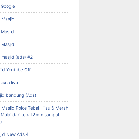
 Google
 Masjid
 Masjid
f Masjid
 masjid (ads) #2
jid Youtube Off
husna live
jid bandung (Ads)
 Masjid Polos Tebal Hijau & Merah
s Mulai dari tebal 8mm sampai
)
jid New Ads 4