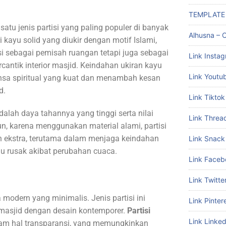
TEMPLATE
satu jenis partisi yang paling populer di banyak
Alhusna – C
i kayu solid yang diukir dengan motif Islami,
gsi sebagai pemisah ruangan tetapi juga sebagai
Link Insta
antik interior masjid. Keindahan ukiran kayu
Link Youtu
nsa spiritual yang kuat dan menambah kesan
d.
Link Tiktok
dalah daya tahannya yang tinggi serta nilai
Link Threa
un, karena menggunakan material alami, partisi
ekstra, terutama dalam menjaga keindahan
Link Snack
au rusak akibat perubahan cuaca.
Link Faceb
Link Twitte
modern yang minimalis. Jenis partisi ini
Link Pinter
-masjid dengan desain kontemporer.
Partisi
Link Linked
am hal transparansi, yang memungkinkan