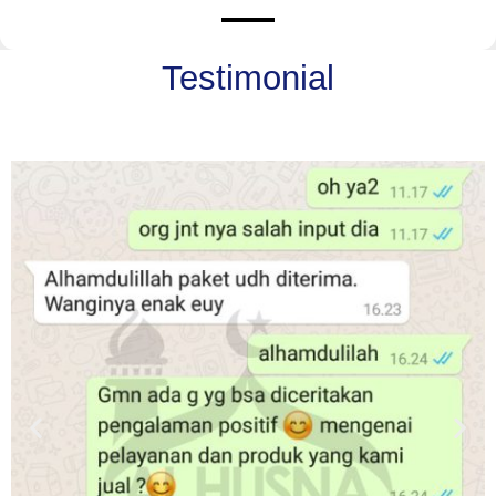
Testimonial