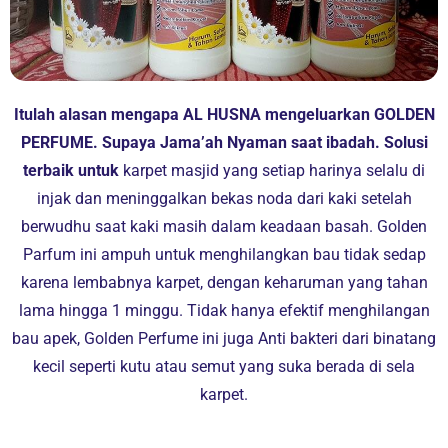
Itulah alasan mengapa AL HUSNA mengeluarkan GOLDEN
PERFUME. Supaya Jama’ah Nyaman saat ibadah. Solusi
terbaik untuk
karpet masjid yang setiap harinya selalu di
injak dan meninggalkan bekas noda dari kaki setelah
berwudhu saat kaki masih dalam keadaan basah. Golden
Parfum ini ampuh untuk menghilangkan bau tidak sedap
karena lembabnya karpet, dengan keharuman yang tahan
lama hingga 1 minggu. Tidak hanya efektif menghilangan
bau apek, Golden Perfume ini juga Anti bakteri dari binatang
kecil seperti kutu atau semut yang suka berada di sela
karpet.