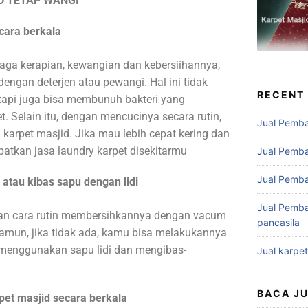
D TETAP WANGI
cara berkala
jaga kerapian, kewangian dan kebersiihannya,
engan deterjen atau pewangi. Hal ini tidak
RECENT
api juga bisa membunuh bakteri yang
t. Selain itu, dengan mencucinya secara rutin,
Jual Pemba
arpet masjid. Jika mau lebih cepat kering dan
atkan jasa laundry karpet disekitarmu
Jual Pemba
Jual Pemba
atau kibas sapu dengan lidi
Jual Pemba
gan cara rutin membersihkannya dengan vacum
pancasila
Namun, jika tidak ada, kamu bisa melakukannya
 menggunakan sapu lidi dan mengibas-
Jual karpe
BACA J
et masjid secara berkala