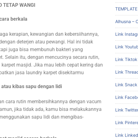
D TETAP WANGI
TEMPLATE
cara berkala
Alhusna – C
jaga kerapian, kewangian dan kebersiihannya,
Link Insta
engan deterjen atau pewangi. Hal ini tidak
Link Youtu
api juga bisa membunuh bakteri yang
t. Selain itu, dengan mencucinya secara rutin,
Link Tiktok
arpet masjid. Jika mau lebih cepat kering dan
Link Threa
atkan jasa laundry karpet disekitarmu
Link Snack
atau kibas sapu dengan lidi
Link Faceb
gan cara rutin membersihkannya dengan vacum
Namun, jika tidak ada, kamu bisa melakukannya
Link Twitte
 menggunakan sapu lidi dan mengibas-
Link Pinter
Link Linked