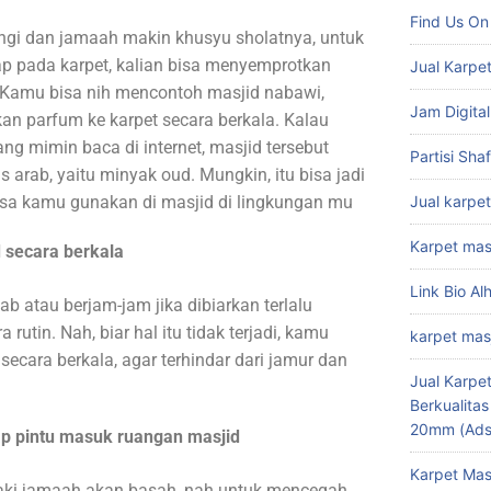
Find Us On
ngi dan jamaah makin khusyu sholatnya, untuk
p pada karpet, kalian bisa menyemprotkan
Jual Karpet
. Kamu bisa nih mencontoh masjid nabawi,
Jam Digital
an parfum ke karpet secara berkala. Kalau
ng mimin baca di internet, masjid tersebut
Partisi Sha
rab, yaitu minyak oud. Mungkin, itu bisa jadi
sa kamu gunakan di masjid di lingkungan mu
Jual karpet
Karpet mas
 secara berkala
Link Bio Al
b atau berjam-jam jika dibiarkan terlalu
rutin. Nah, biar hal itu tidak terjadi, kamu
karpet mas
secara berkala, agar terhindar dari jamur dan
Jual Karpet
Berkualita
20mm (Ads
ap pintu masuk ruangan masjid
Karpet Mas
kaki jamaah akan basah, nah untuk mencegah