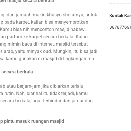
et masjid secara berkala
ngi dan jamaah makin khusyu sholatnya, untuk
Kontak Ka
p pada karpet, kalian bisa menyemprotkan
08787769
. Kamu bisa nih mencontoh masjid nabawi,
an parfum ke karpet secara berkala. Kalau
ng mimin baca di internet, masjid tersebut
rab, yaitu minyak oud. Mungkin, itu bisa jadi
sa kamu gunakan di masjid di lingkungan mu
 secara berkala
b atau berjam-jam jika dibiarkan terlalu
rutin. Nah, biar hal itu tidak terjadi, kamu
secara berkala, agar terhindar dari jamur dan
ap pintu masuk ruangan masjid