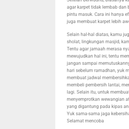
agar karpet tidak lembab dan 
pintu masuk. Cara ini hanya e
juga membuat karpet lebih aw
Selain hal-hal diatas, kamu ju
sholat, lingkungan masjid, k
Tentu agar jamaah merasa ny
mewujudkan hal ini, tentu mem
jangan sampai memutuskanny
hari sebelum ramadhan, yuk mu
membuat jadwal membersihkan
membeli pembersih lantai, men
lagi. Selain itu, untuk membu
menyemprotkan wewangian at
yang digantung pada kipas a
Yuk sama-sama jaga kebersih
Selamat mencoba