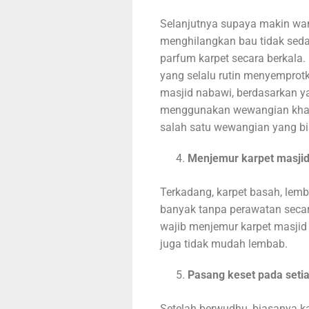
Selanjutnya supaya makin wa
menghilangkan bau tidak seda
parfum karpet secara berkala
yang selalu rutin menyemprotk
masjid nabawi, berdasarkan ya
menggunakan wewangian khas a
salah satu wewangian yang bi
Menjemur karpet masjid
Terkadang, karpet basah, lemba
banyak tanpa perawatan secara 
wajib menjemur karpet masjid 
juga tidak mudah lembab.
Pasang keset pada seti
Setelah berwudhu, biasanya 