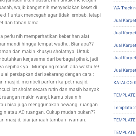
basah, wajib banget nih menyediakan keset di
WA Tracki
fektif untuk mencegah agar tidak lembab, tetapi
Jual Karpet
et dan tahan lama.
Jual Karpet
ga perlu nih memperhatikan keberihan alat
amar mandi hingga tempat wudhu. Biar apa??
Jual Karpe
aman dan makin khusyu sholatnya. Untuk
Jual Karpe
butuhkan kerjasama dari berbagai pihak, jadi
a sepihak ya . Mumpung masih ada waktu 69
Jual Karpe
lai persiapkan dari sekarang dengan cara :
 masjid, membeli parfum karpet masjid,
KATALOG 
cuci lat sholat secara rutin dan masih banyak
TEMPLATE
at ruangan makin wangi, kamu bisa nih
au bisa juga menggunakan pewangi ruangan
Template 2
ngin atau AC ruangan. Cukup mudah bukan??
an masjid, biar jamaah tambah nyaman.
TEMPLATE
TEMPLATE