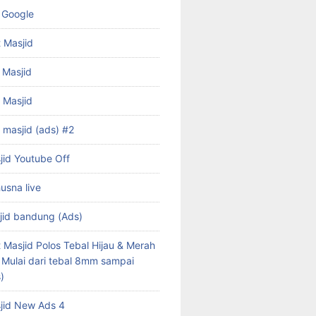
 Google
 Masjid
 Masjid
f Masjid
 masjid (ads) #2
jid Youtube Off
husna live
jid bandung (Ads)
 Masjid Polos Tebal Hijau & Merah
s Mulai dari tebal 8mm sampai
)
jid New Ads 4