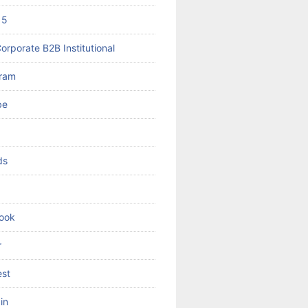
 5
orporate B2B Institutional
gram
be
ds
ook
r
est
in