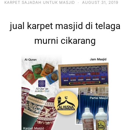
KARPET SAJADAH UNTUK MASJID
·
AUGUST 31, 2019
jual karpet masjid di telaga
murni cikarang