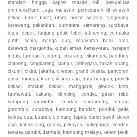
standart hingga kapret masjid roll berkualitas
premium.Kami Juga melayani pemesanan di wilayah
bekasi timur, barat, utara, pusat, selatan, tangerang,
karawang, pekanbaru, sumatera, semarang, surabaya,
jogja, depok, tanjung priuk, tebet, jatibening, cempaka
putih, senin, manga dua, kebayoran baru lama,
karawaci, margonda, kubah emas, kemayoran, ,harapan
indah, tambun, cibitung, cikarang, cikampek, bandung,
cibinong, cengkareng, cianjur, jatinegara, tanah abang,
cikunir, cikini, jakarta, cirebon, grand wisata, pancoran,
pasar minggu, kranji, wisma asri, duta harapan, proyek
bekasi, stasiun bekasi, manggarai, glodok, kota,
fatmawati, cakung, cilincing, condet, pasar rebo,
kampung rambutan, kendari, samarinda, ternate,
gorontalo, surabaya, kampung bandan, pondok gede,
kelapa dua, buaran, cipinang, lapas, duren sawit, duren
jaya, kalimalang, galaxy, pekayon, balikpapan, kendari,
ternate, gambir, darmais, kampung melayu, kebon jeruk,