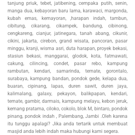
tanjung priuk, tebet, jatibening, cempaka putih, senin,
manga dua, kebayoran baru lama, karawaci, margonda,
kubah emas, kemayoran, ,harapan indah, tambun,
cibitung, cikarang, cikampek, bandung, cibinong,
cengkareng, cianjur, jatinegara, tanah abang, cikunir,
cikini, jakarta, cirebon, grand wisata, pancoran, pasar
minggu, kranji, wisma asri, duta harapan, proyek bekasi,
stasiun bekasi, manggarai, glodok, kota, fatmawati,
cakung, cilincing, condet, pasar rebo, kampung
rambutan, kendari, samarinda, ternate, gorontalo,
surabaya, kampung bandan, pondok gede, kelapa dua,
buaran, cipinang, lapas, duren sawit, duren jaya,
kalimalang, galaxy, pekayon, balikpapan, kendari,
ternate, gambir, darmais, kampung melayu, kebon jeruk,
kemang pratama, ciloko, cokolo, blok M, bintaro, pondok
pinang, pondok indah , Palembang, Jambi .Oleh karena
itu tunggu apalagi? Jika anda tertarik untuk membuat
masjid anda lebih indah maka hubungi kami segera.