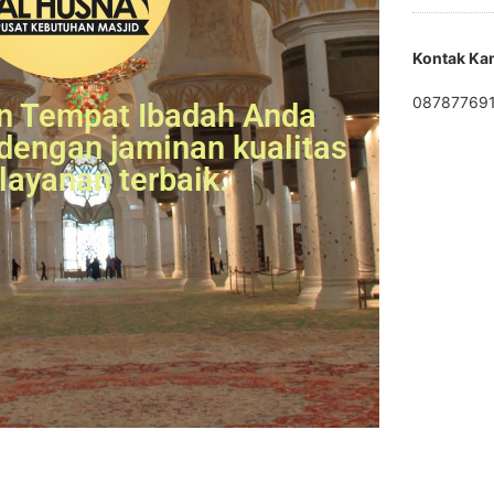
Kontak Ka
08787769
 Tempat Ibadah Anda
dengan jaminan kualitas
layanan terbaik.