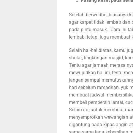
Pasang keset pada seti
Setelah berwudhu, biasanya 
agar karpet tidak lembab dan 
pada pintu masuk. Cara ini ta
lembab, tetapi juga membuat k
Selain hal-hal diatas, kamu ju
sholat, lingkungan masjid, k
Tentu agar jamaah merasa ny
mewujudkan hal ini, tentu mem
jangan sampai memutuskanny
hari sebelum ramadhan, yuk mu
membuat jadwal membersihkan
membeli pembersih lantai, cuci
Selain itu, untuk membuat ru
menyemprotkan wewangian at
digantung pada kipas angin 
sama-sama jaga kebersihan m