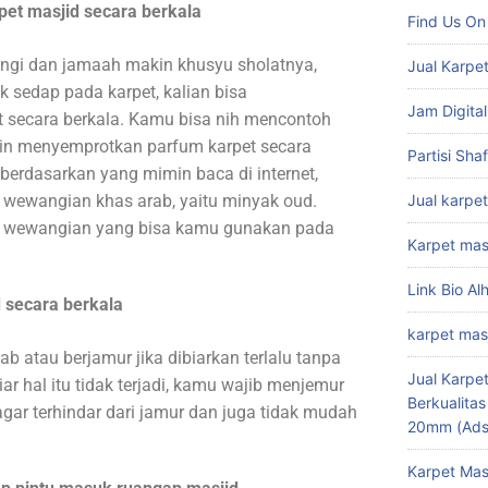
et masjid secara berkala
Find Us On
ngi dan jamaah makin khusyu sholatnya,
Jual Karpet
 sedap pada karpet, kalian bisa
Jam Digital
 secara berkala. Kamu bisa nih mencontoh
utin menyemprotkan parfum karpet secara
Partisi Sha
 berdasarkan yang mimin baca di internet,
wewangian khas arab, yaitu minyak oud.
Jual karpet
atu wewangian yang bisa kamu gunakan pada
Karpet mas
Link Bio Al
 secara berkala
karpet mas
b atau berjamur jika dibiarkan terlalu tanpa
Jual Karpet
iar hal itu tidak terjadi, kamu wajib menjemur
Berkualita
agar terhindar dari jamur dan juga tidak mudah
20mm (Ads
Karpet Mas