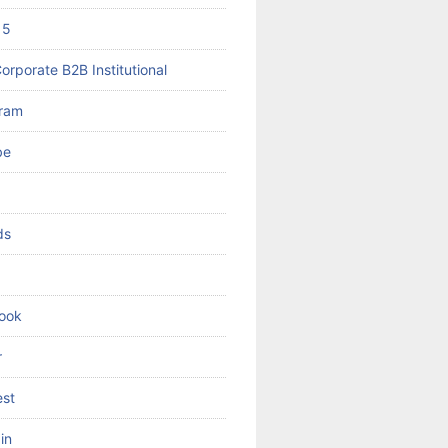
 5
orporate B2B Institutional
gram
be
ds
ook
r
est
in