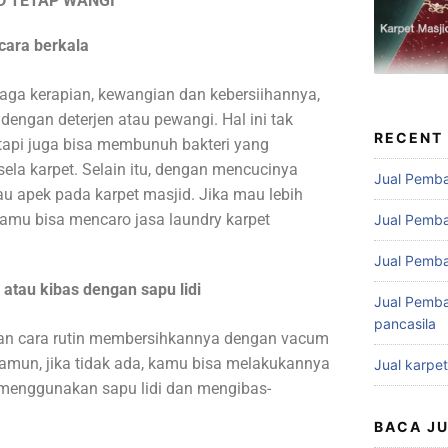
D TETAP WANGI
cara berkala
jaga kerapian, kewangian dan kebersiihannya,
engan deterjen atau pewangi. Hal ini tak
RECENT
api juga bisa membunuh bakteri yang
ela karpet. Selain itu, dengan mencucinya
Jual Pemba
au apek pada karpet masjid. Jika mau lebih
kamu bisa mencaro jasa laundry karpet
Jual Pemba
Jual Pemba
atau kibas dengan sapu lidi
Jual Pemba
pancasila
gan cara rutin membersihkannya dengan vacum
Namun, jika tidak ada, kamu bisa melakukannya
Jual karpe
 menggunakan sapu lidi dan mengibas-
BACA J