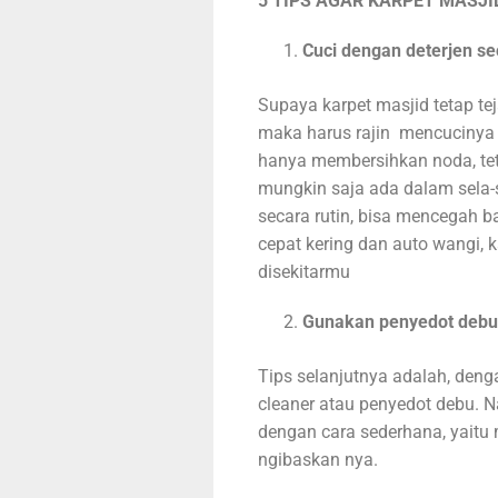
5 TIPS AGAR KARPET MASJI
Cuci dengan deterjen se
Supaya karpet masjid tetap te
maka harus rajin mencucinya d
hanya membersihkan noda, tet
mungkin saja ada dalam sela-s
secara rutin, bisa mencegah b
cepat kering dan auto wangi, 
disekitarmu
Gunakan penyedot debu 
Tips selanjutnya adalah, den
cleaner atau penyedot debu. 
dengan cara sederhana, yaitu
ngibaskan nya.