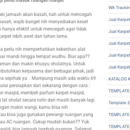
ap pintu masuk ruangan masjid
WA Tracki
kaki jamaah akan basah, nah untuk mencegah
Jual Karpet
basah, wajib banget nih menyediakan keset
k hanya efektif untuk mencegah agar tidak
Jual Karpet
arpet lebih awet dan tahan lama.
Jual Karpe
ga perlu nih memperhatikan keberihan alat
Jual Karpe
amar mandi hingga tempat wudhu. Biar apa??
aman dan makin khusyu sholatnya. Untuk
Jual Karpe
butuhkan kerjasama dari berbagai pihak, jadi
a sepihak ya . Mumpung masih ada waktu 69
KATALOG 
lai persiapkan dari sekarang dengan cara :
TEMPLATE
 masjid, membeli parfum karpet masjid,
 lat sholat secara rutin dan masih banyak lagi.
Template 2
angan makin wangi, kamu bisa nih
au bisa juga gunakan pewangi ruangan yang
TEMPLATE
atau AC ruangan. Cukup mudah bukan?? Yuk
TEMPLATE
asjid, biar jamaah tambah nyaman. Selamat