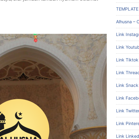
TEMPLATE
Alhusna – C
Link Insta
Link Youtu
Link Tiktok
Link Threa
Link Snack
Link Faceb
Link Twitte
Link Pinter
Link Linked