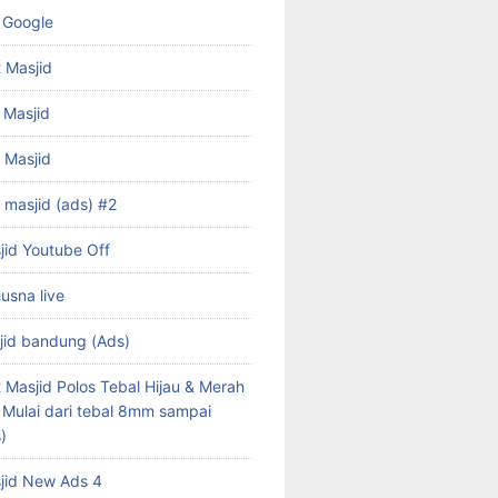
 Google
 Masjid
 Masjid
f Masjid
 masjid (ads) #2
jid Youtube Off
husna live
jid bandung (Ads)
 Masjid Polos Tebal Hijau & Merah
s Mulai dari tebal 8mm sampai
)
jid New Ads 4