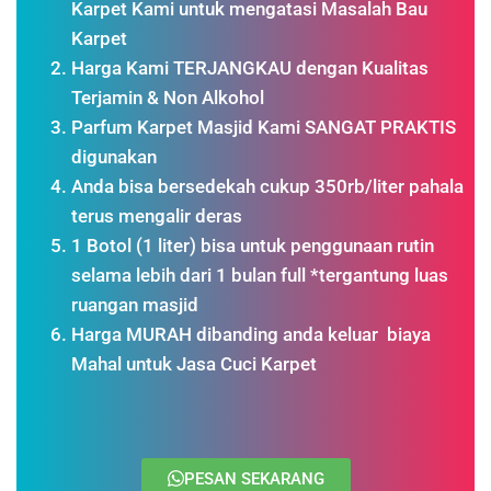
Karpet Kami untuk mengatasi Masalah Bau
Karpet
Harga Kami TERJANGKAU dengan Kualitas
Terjamin & Non Alkohol
Parfum Karpet Masjid Kami SANGAT PRAKTIS
digunakan
Anda bisa bersedekah cukup 350rb/liter pahala
terus mengalir deras
1 Botol (1 liter) bisa untuk penggunaan rutin
selama lebih dari 1 bulan full *tergantung luas
ruangan masjid
Harga MURAH dibanding anda keluar biaya
Mahal untuk Jasa Cuci Karpet
PESAN SEKARANG