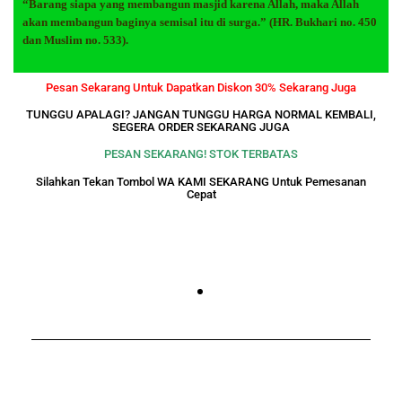
“Barang siapa yang membangun masjid karena Allah, maka Allah
akan membangun baginya semisal itu di surga.” (HR. Bukhari no. 450
dan Muslim no. 533).
Pesan Sekarang Untuk Dapatkan Diskon 30% Sekarang Juga
TUNGGU APALAGI? JANGAN TUNGGU HARGA NORMAL KEMBALI,
SEGERA ORDER SEKARANG JUGA
PESAN SEKARANG! STOK TERBATAS
Silahkan Tekan Tombol WA KAMI SEKARANG Untuk Pemesanan
Cepat