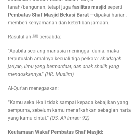
tanah/bangunan, tetapi juga
fasilitas masjid
seperti
Pembatas Shaf Masjid Bekasi Barat
—dipakai harian,
memberi kenyamanan dan ketertiban jamaah.
Rasulullah ﷺ bersabda:
“Apabila seorang manusia meninggal dunia, maka
terputuslah amalnya kecuali tiga perkara:
shadaqah
jariyah, ilmu yang bermanfaat, dan anak shalih yang
mendoakannya
.”
(HR. Muslim)
Al-Qur’an menegaskan:
“Kamu sekali-kali tidak sampai kepada kebajikan yang
sempurna, sebelum kamu menafkahkan sebagian harta
yang kamu cintai.”
(QS. Ali Imran: 92)
Keutamaan Wakaf Pembatas Shaf Masjid: