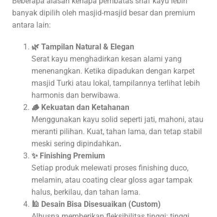
Beberapa alasan kenapa pembatas shaf kayu lebih
banyak dipilih oleh masjid-masjid besar dan premium
antara lain:
🌿 Tampilan Natural & Elegan
Serat kayu menghadirkan kesan alami yang
menenangkan. Ketika dipadukan dengan karpet
masjid Turki atau lokal, tampilannya terlihat lebih
harmonis dan berwibawa.
🪵 Kekuatan dan Ketahanan
Menggunakan kayu solid seperti jati, mahoni, atau
meranti pilihan. Kuat, tahan lama, dan tetap stabil
meski sering dipindahkan
.
✨ Finishing Premium
Setiap produk melewati proses finishing duco,
melamin, atau coating clear gloss agar tampak
halus, berkilau, dan tahan lama.
🕌 Desain Bisa Disesuaikan (Custom)
Alhusna memberikan fleksibilitas tinggi: tinggi,