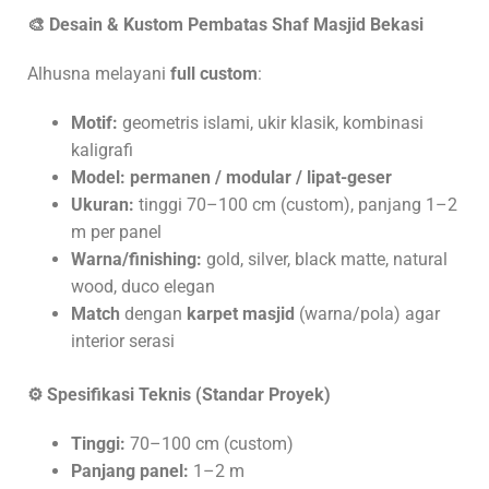
🎨 Desain & Kustom Pembatas Shaf Masjid Bekasi
Alhusna melayani
full custom
:
Motif:
geometris islami, ukir klasik, kombinasi
kaligrafi
Model:
permanen / modular / lipat-geser
Ukuran:
tinggi 70–100 cm (custom), panjang 1–2
m per panel
Warna/finishing:
gold, silver, black matte, natural
wood, duco elegan
Match
dengan
karpet masjid
(warna/pola) agar
interior serasi
⚙️ Spesifikasi Teknis (Standar Proyek)
Tinggi:
70–100 cm (custom)
Panjang panel:
1–2 m