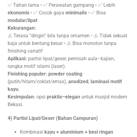
✅ Tahan lama • ✅ Perawatan gampang • ✅ Lebih
ekonomis
• ✅ Cocok gaya
minimalis
• ✅ Bisa
modular/lipat
Kekurangan:
⚠️ Terasa “dingin” bila tanpa ornamen • ⚠️ Tidak sekuat
baja untuk bentang besar • ⚠️ Bisa monoton tanpa
finishing variatif
Aplikasi:
partisi lipat/geser, pemisah aula–kajian,
rangka motif islami (laser).
Finishing populer:
powder coating
(putih/hitam/coklat/emas),
anodized
,
laminasi motif
kayu
.
Kesimpulan:
opsi
praktis–elegan
untuk masjid modern
Bekasi.
4) Partisi Lipat/Geser (Bahan Campuran)
Kombinasi
kayu + aluminium + besi ringan