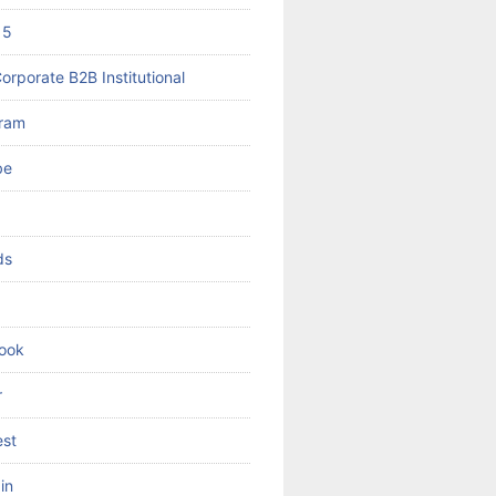
 5
orporate B2B Institutional
gram
be
ds
ook
r
est
in