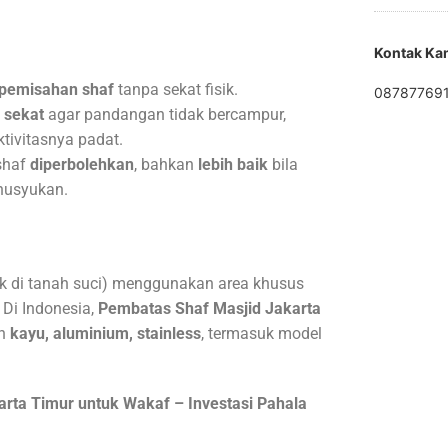
Kontak Ka
pemisahan shaf
tanpa sekat fisik.
08787769
 sekat
agar pandangan tidak bercampur,
ktivitasnya padat.
shaf
diperbolehkan
, bahkan
lebih baik
bila
husyukan.
k di tanah suci) menggunakan area khusus
 Di Indonesia,
Pembatas Shaf Masjid
Jakarta
an
kayu, aluminium, stainless
, termasuk model
arta Timur untuk Wakaf – Investasi Pahala