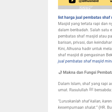
list harga jual pembatas shaf 
Masjid yang tertata rapi dan
dalam beribadah. Salah satu 
pembatas shaf masjid atau par
barisan, privasi, dan keindahan 
Kini, Alhusna hadir untuk me
shaf masjid di pengasinan Bek
jual pembatas shaf masjid mini
🌙 Makna dan Fungsi Pembata
Dalam Islam, shaf yang rapi a
umat. Rasulullah ﷺ bersabda:
“Luruskanlah shaf kalian, karen
kesempurnaan shalat.”
(HR. Bu