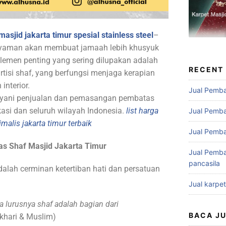
masjid jakarta timur spesial stainless steel
–
 nyaman akan membuat jamaah lebih khusyuk
elemen penting yang sering dilupakan adalah
RECENT
tisi shaf, yang berfungsi menjaga kerapian
interior.
Jual Pemba
layani penjualan dan pemasangan pembatas
asi dan seluruh wilayah Indonesia.
list harga
Jual Pemba
malis jakarta timur terbaik
Jual Pemba
s Shaf Masjid Jakarta Timur
Jual Pemba
pancasila
dalah cerminan ketertiban hati dan persatuan
Jual karpe
a lurusnya shaf adalah bagian dari
BACA J
khari & Muslim)