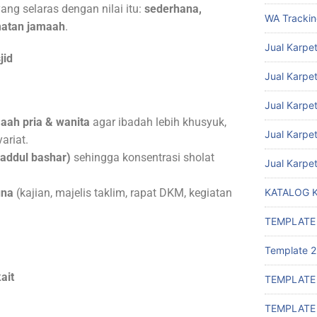
yang selaras dengan nilai itu:
sederhana,
WA Tracki
atan jamaah
.
Jual Karpet
jid
Jual Karpet
Jual Karpe
ah pria & wanita
agar ibadah lebih khusyuk,
Jual Karpe
ariat.
addul bashar)
sehingga konsentrasi sholat
Jual Karpe
una
(kajian, majelis taklim, rapat DKM, kegiatan
KATALOG 
TEMPLATE
Template 2
ait
TEMPLATE
TEMPLATE