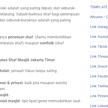
TEMPLATE
-laki adalah yang paling depan, dan seburuk-
belakang. Sebaik-baiknya shaf bagi perempuan
Alhusna – C
 dan seburuk-buruknya adalah yang paling
Link Insta
Link Youtu
ngnya
penataan shaf
. Ulama membolehkan
/pembatas shaf) maupun
nonfisik
(shaf
Link Tiktok
Link Threa
atas Shaf Masjid
Jakarta Timur
Link Snack
holat:
jamaah fokus tanpa saling
Link Faceb
an & privasi:
baik pria maupun wanita
Link Twitte
am.
asjid.
Link Pinter
osial masjid:
tipe lipat/geser memudahkan saat
Link Linked