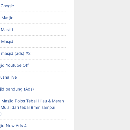
 Google
 Masjid
 Masjid
f Masjid
 masjid (ads) #2
jid Youtube Off
husna live
jid bandung (Ads)
 Masjid Polos Tebal Hijau & Merah
s Mulai dari tebal 8mm sampai
)
jid New Ads 4