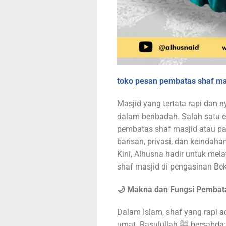
toko pesan pembatas shaf masj
Masjid yang tertata rapi dan
dalam beribadah. Salah satu 
pembatas shaf masjid atau par
barisan, privasi, dan keindahan 
Kini, Alhusna hadir untuk me
shaf masjid di pengasinan Bek
🌙 Makna dan Fungsi Pembata
Dalam Islam, shaf yang rapi a
umat. Rasulullah ﷺ bersabda: