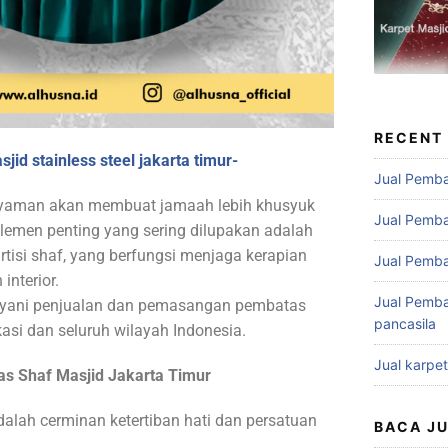
RECENT
id stainless steel jakarta timur-
Jual Pemba
 nyaman akan membuat jamaah lebih khusyuk
Jual Pemba
elemen penting yang sering dilupakan adalah
tisi shaf, yang berfungsi menjaga kerapian
Jual Pemba
interior.
Jual Pemba
layani penjualan dan pemasangan pembatas
pancasila
asi dan seluruh wilayah Indonesia.
Jual karpe
s Shaf Masjid Jakarta Timur
dalah cerminan ketertiban hati dan persatuan
BACA J