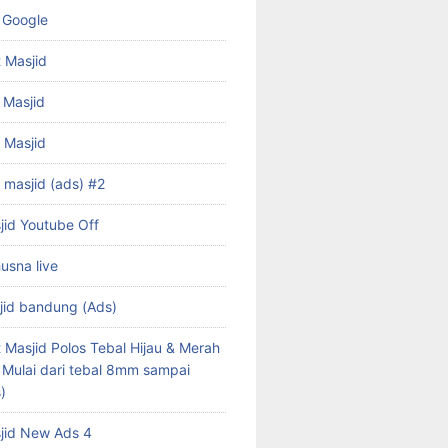
 Google
 Masjid
 Masjid
f Masjid
 masjid (ads) #2
jid Youtube Off
husna live
jid bandung (Ads)
 Masjid Polos Tebal Hijau & Merah
s Mulai dari tebal 8mm sampai
)
jid New Ads 4