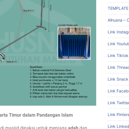
TEMPLATE
Alhusna – C
Link Insta
Link Youtu
Link Tiktok
Link Threa
Link Snack
Link Faceb
Link Twitte
Link Pinter
arta Timur dalam Pandangan Islam
Link Linked
di masjid dipakai untuk menjaga
adab
dan