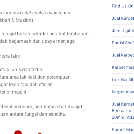
Find Us On
a lurusnya shaf adalah bagian dari
Jual Karpet
khari & Muslim)
Jam Digital
f masjid bukan sekadar perabot tambahan,
 adab berjamaah dan upaya menjaga
Partisi Sha
Jual karpet
tara lain:
Karpet mas
etap lurus dan tertib
ara area laki-laki dan perempuan
Link Bio Al
ar lebih rapi dan efisien
erior masjid
karpet mas
Jual Karpet
terial premium, pembatas shaf masjid
Berkualita
an antara fungsi dan estetika.
20mm (Ads
Karpet Mas