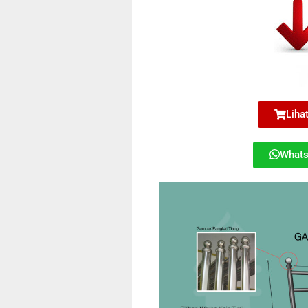
Lihat
What