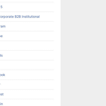
 5
orporate B2B Institutional
gram
be
ds
ook
r
est
in