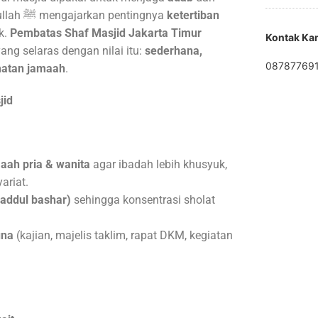
. Rasulullah ﷺ mengajarkan pentingnya
ketertiban
k.
Pembatas Shaf Masjid
Jakarta Timur
Kontak Ka
yang selaras dengan nilai itu:
sederhana,
08787769
atan jamaah
.
jid
ah pria & wanita
agar ibadah lebih khusyuk,
ariat.
addul bashar)
sehingga konsentrasi sholat
una
(kajian, majelis taklim, rapat DKM, kegiatan