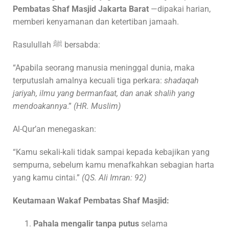
Pembatas Shaf Masjid Jakarta Barat
—dipakai harian,
memberi kenyamanan dan ketertiban jamaah.
Rasulullah ﷺ bersabda:
“Apabila seorang manusia meninggal dunia, maka
terputuslah amalnya kecuali tiga perkara:
shadaqah
jariyah, ilmu yang bermanfaat, dan anak shalih yang
mendoakannya
.”
(HR. Muslim)
Al-Qur’an menegaskan:
“Kamu sekali-kali tidak sampai kepada kebajikan yang
sempurna, sebelum kamu menafkahkan sebagian harta
yang kamu cintai.”
(QS. Ali Imran: 92)
Keutamaan Wakaf Pembatas Shaf Masjid:
Pahala mengalir tanpa putus
selama