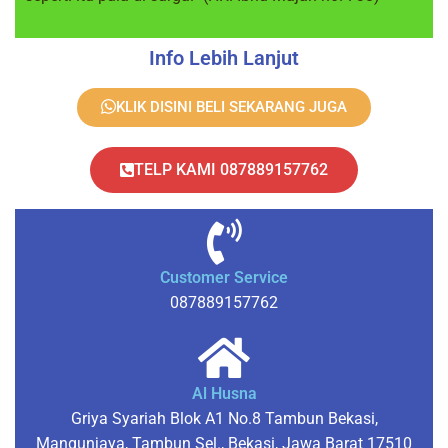
Info Lebih Lanjut
KLIK DISINI BELI SEKARANG JUGA
TELP KAMI 087889157762
Customer Service
087889157762
Al Husna
Griya Syariah Blok A1 No.8 Tambun Bekasi,
Mangunjaya, Tambun Sel., Bekasi, Jawa Barat 17510