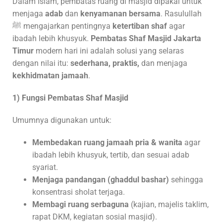
Dalam Islam, pembatas ruang di masjid dipakai untuk
menjaga
adab
dan
kenyamanan bersama
. Rasulullah
ﷺ mengajarkan pentingnya
ketertiban shaf
agar
ibadah lebih khusyuk.
Pembatas Shaf Masjid
Jakarta
Timur
modern hari ini adalah solusi yang selaras
dengan nilai itu:
sederhana, praktis,
dan menjaga
kekhidmatan jamaah
.
1) Fungsi Pembatas Shaf Masjid
Umumnya digunakan untuk:
Membedakan ruang jamaah pria & wanita
agar
ibadah lebih khusyuk, tertib, dan sesuai adab
syariat.
Menjaga pandangan (ghaddul bashar)
sehingga
konsentrasi sholat terjaga.
Membagi ruang serbaguna
(kajian, majelis taklim,
rapat DKM, kegiatan sosial masjid).