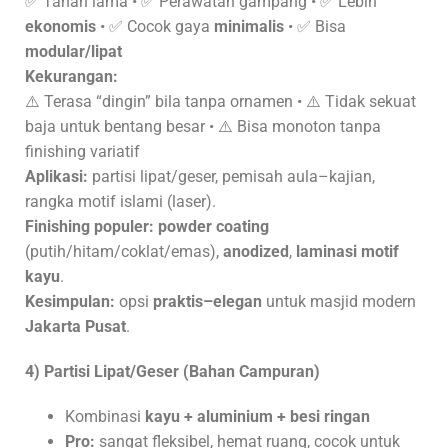
✅ Tahan lama • ✅ Perawatan gampang • ✅ Lebih
ekonomis
• ✅ Cocok gaya
minimalis
• ✅ Bisa
modular/lipat
Kekurangan:
⚠️ Terasa “dingin” bila tanpa ornamen • ⚠️ Tidak sekuat
baja untuk bentang besar • ⚠️ Bisa monoton tanpa
finishing variatif
Aplikasi:
partisi lipat/geser, pemisah aula–kajian,
rangka motif islami (laser).
Finishing populer:
powder coating
(putih/hitam/coklat/emas),
anodized
,
laminasi motif
kayu
.
Kesimpulan:
opsi
praktis–elegan
untuk masjid modern
Jakarta Pusat
.
4) Partisi Lipat/Geser (Bahan Campuran)
Kombinasi
kayu + aluminium + besi ringan
Pro:
sangat fleksibel, hemat ruang, cocok untuk