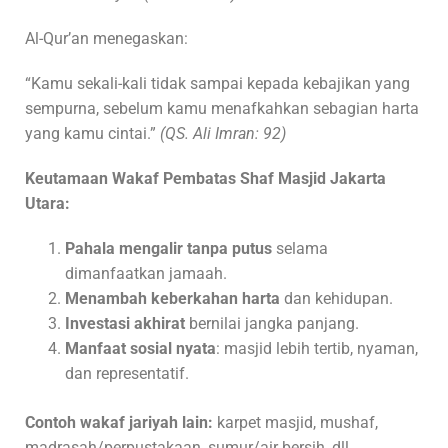
Al-Qur’an menegaskan:
“Kamu sekali-kali tidak sampai kepada kebajikan yang
sempurna, sebelum kamu menafkahkan sebagian harta
yang kamu cintai.”
(QS. Ali Imran: 92)
Keutamaan Wakaf Pembatas Shaf Masjid Jakarta
Utara:
Pahala mengalir tanpa putus
selama
dimanfaatkan jamaah.
Menambah keberkahan harta
dan kehidupan.
Investasi akhirat
bernilai jangka panjang.
Manfaat sosial nyata
: masjid lebih tertib, nyaman,
dan representatif.
Contoh wakaf jariyah lain:
karpet masjid, mushaf,
madrasah/perpustakaan, sumur/air bersih, dll.