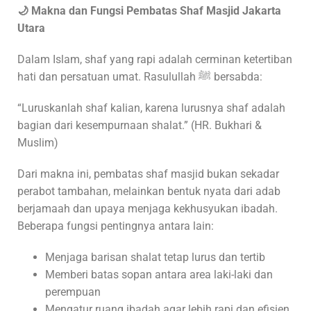
🌙 Makna dan Fungsi Pembatas Shaf Masjid Jakarta
Utara
Dalam Islam, shaf yang rapi adalah cerminan ketertiban
hati dan persatuan umat. Rasulullah ﷺ bersabda:
“Luruskanlah shaf kalian, karena lurusnya shaf adalah
bagian dari kesempurnaan shalat.” (HR. Bukhari &
Muslim)
Dari makna ini, pembatas shaf masjid bukan sekadar
perabot tambahan, melainkan bentuk nyata dari adab
berjamaah dan upaya menjaga kekhusyukan ibadah.
Beberapa fungsi pentingnya antara lain:
Menjaga barisan shalat tetap lurus dan tertib
Memberi batas sopan antara area laki-laki dan
perempuan
Mengatur ruang ibadah agar lebih rapi dan efisien