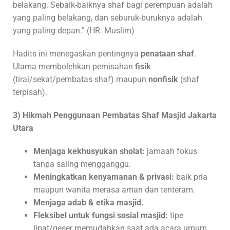
belakang. Sebaik-baiknya shaf bagi perempuan adalah
yang paling belakang, dan seburuk-buruknya adalah
yang paling depan.” (HR. Muslim)
Hadits ini menegaskan pentingnya
penataan shaf
.
Ulama membolehkan pemisahan
fisik
(tirai/sekat/pembatas shaf) maupun
nonfisik
(shaf
terpisah).
3) Hikmah Penggunaan Pembatas Shaf Masjid Jakarta
Utara
Menjaga kekhusyukan sholat:
jamaah fokus
tanpa saling mengganggu.
Meningkatkan kenyamanan & privasi:
baik pria
maupun wanita merasa aman dan tenteram.
Menjaga adab & etika masjid.
Fleksibel untuk fungsi sosial masjid:
tipe
lipat/geser memudahkan saat ada acara umum.