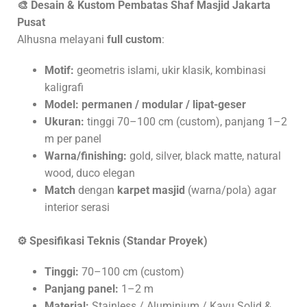
🎨
Desain & Kustom Pembatas Shaf Masjid
Jakarta
Pusat
Alhusna melayani
full custom
:
Motif:
geometris islami, ukir klasik, kombinasi
kaligrafi
Model:
permanen / modular / lipat-geser
Ukuran:
tinggi 70–100 cm (custom), panjang 1–2
m per panel
Warna/finishing:
gold, silver, black matte, natural
wood, duco elegan
Match
dengan
karpet masjid
(warna/pola) agar
interior serasi
⚙️
Spesifikasi Teknis (Standar Proyek)
Tinggi:
70–100 cm (custom)
Panjang panel:
1–2 m
Material:
Stainless / Aluminium / Kayu Solid &