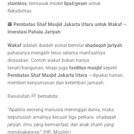
stainless
, termasuk model
lipat/geser
untuk
fleksibilitas.
🕋
Pembatas Shaf Masjid Jakarta Utara
untuk Wakaf –
Investasi Pahala Jariyah
Wakaf
adalah ibadah sosial bernilai
shadaqah jariyah
:
pahalanya mengalir terus selama manfaatnya
dirasakan. Contoh wakaf bukan hanya
tanah/bangunan, tetapi juga
fasilitas masjid
seperti
Pembatas Shaf Masjid Jakarta Utara
—dipakai harian,
memberi kenyamanan dan ketertiban jamaah.
Rasulullah ﷺ bersabda:
“Apabila seorang manusia meninggal dunia, maka
terputuslah amalnya kecuali tiga perkara:
shadaqah
jariyah, ilmu yang bermanfaat, dan anak shalih yang
mendoakannya
.”
(HR. Muslim)