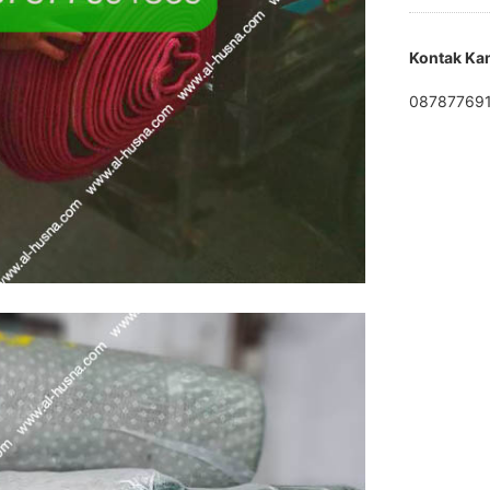
Kontak Ka
08787769