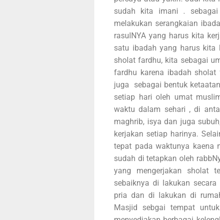
sudah kita imani . sebagai
melakukan serangkaian ibada
rasulNYA yang harus kita ker
satu ibadah yang harus kita
sholat fardhu, kita sebagai 
fardhu karena ibadah sholat
juga sebagai bentuk ketaatan 
setiap hari oleh umat muslim
waktu dalam sehari , di anta
maghrib, isya dan juga subuh
kerjakan setiap harinya. Sela
tepat pada waktunya kaena m
sudah di tetapkan oleh rabb
yang mengerjakan sholat te
sebaiknya di lakukan secar
pria dan di lakukan di ruma
Masjid sebgai tempat untu
menyediakan berbagai keleng