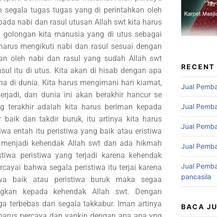
 segala tugas tugas yang di perintahkan oleh
ada nabi dan rasul utusan Allah swt kita harus
golongan kita manusia yang di utus sebagai
 harus mengikuti nabi dan rasul sesuai dengan
n oleh nabi dan rasul yang sudah Allah swt
RECENT
sul itu di utus. Kita akan di hisab dengan apa
a di dunia. Kita harus mengimani hari kiamat,
Jual Pemba
erjadi, dan dunia ini akan berakhir hancur se
 terakhir adalah kita harus beriman kepada
Jual Pemba
baik dan takdir buruk, itu artinya kita harus
Jual Pemba
wa entah itu peristiwa yang baik atau eristiwa
 menjadi kehendak Allah swt dan ada hikmah
Jual Pemba
stiwa peristiwa yang terjadi karena kehendak
Jual Pemba
cayai bahwa segala peristiwa itu terjai karena
pancasila
tiwa baik atau peristiwa buruk maka segaa
ngkan kepada kehendak Allah swt. Dengan
ga terbebas dari segala takkabur. Iman artinya
BACA J
a harus percaya dan yankin dengan apa apa yng