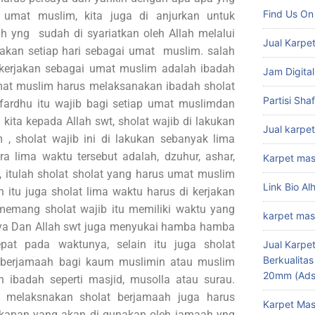
Find Us On
 umat muslim, kita juga di anjurkan untuk
h yng sudah di syariatkan oleh Allah melalui
Jual Karpet
jakan setiap hari sebagai umat muslim. salah
 kerjakan sebagai umat muslim adalah ibadah
Jam Digital
umat muslim harus melaksanakan ibadah sholat
Partisi Sha
 fardhu itu wajib bagi setiap umat muslimdan
kita kepada Allah swt, sholat wajib di lakukan
Jual karpet
 , sholat wajib ini di lakukan sebanyak lima
ra lima waktu tersebut adalah, dzuhur, ashar,
Karpet mas
, itulah sholat sholat yang harus umat muslim
Link Bio Al
in itu juga sholat lima waktu harus di kerjakan
emang sholat wajib itu memiliki waktu yang
karpet mas
Nya Dan Allah swt juga menyukai hamba hamba
pat pada waktunya, selain itu juga sholat
Jual Karpet
Berkualita
a berjamaah bagi kaum muslimin atau muslim
20mm (Ads
h ibadah seperti masjid, musolla atau surau.
k melaksnakan sholat berjamaah juga harus
Karpet Mas
kapan yang akan di gunakan oleh jamaah yng