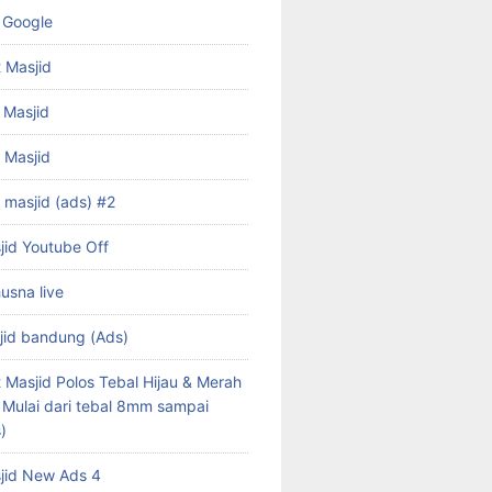
 Google
 Masjid
 Masjid
f Masjid
 masjid (ads) #2
jid Youtube Off
husna live
jid bandung (Ads)
 Masjid Polos Tebal Hijau & Merah
s Mulai dari tebal 8mm sampai
)
jid New Ads 4