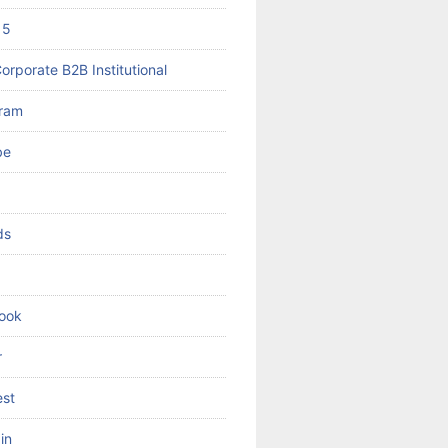
 5
orporate B2B Institutional
gram
be
ds
ook
r
est
in