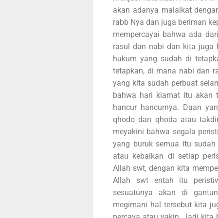
akan adanya malaikat dengan
rabb Nya dan juga beriman kep
mempercayai bahwa ada dari 
rasul dan nabi dan kita juga
hukum yang sudah di tetapka
tetapkan, di mana nabi dan ra
yang kita sudah perbuat selam
bahwa hari kiamat itu akan t
hancur hancurnya. Daan yang
qhodo dan qhoda atau takdir 
meyakini bahwa segala peristi
yang buruk semua itu sudah
atau kebaikan di setiap peri
Allah swt, dengan kita memper
Allah swt entah itu peris
sesuatunya akan di gantu
megimani hal tersebut kita ju
percaya atau yakin. Jadi kit