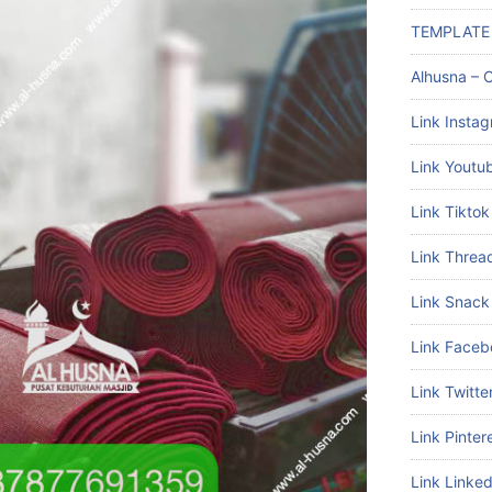
TEMPLATE
Alhusna – C
Link Insta
Link Youtu
Link Tiktok
Link Threa
Link Snack
Link Faceb
Link Twitte
Link Pinter
Link Linked