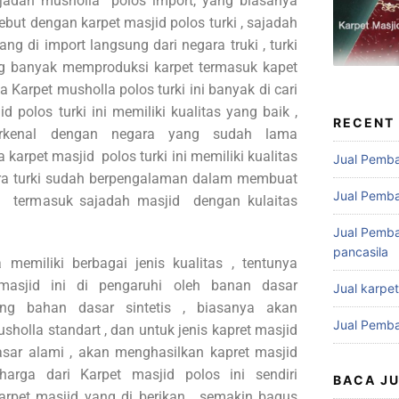
ajadah musholla polos import, yang biasanya
ebut dengan karpet masjid polos turki , sajadah
ng di import langsung dari negara truki , turki
 banyak memproduksi karpet termasuk kapet
a Karpet musholla polos turki ini banyak di cari
 polos turki ini memiliki kualitas yang baik ,
RECENT
rkenal dengan negara yang sudah lama
karpet masjid polos turki ini memiliki kualitas
Jual Pemba
ara turki sudah berpengalaman dalam membuat
Jual Pemba
t termasuk sajadah masjid dengan kulaitas
Jual Pemba
pancasila
 memiliki berbagai jenis kualitas , tentunya
 masjid ini di pengaruhi oleh banan dasar
Jual karpe
ng bahan dasar sintetis , biasanya akan
Jual Pemba
sholla standart , dan untuk jenis kapret masjid
ar alami , akan menghasilkan kapret masjid
arga dari Karpet masjid polos ini sendiri
BACA J
arpet masjid yang di berikan , semakin bagus