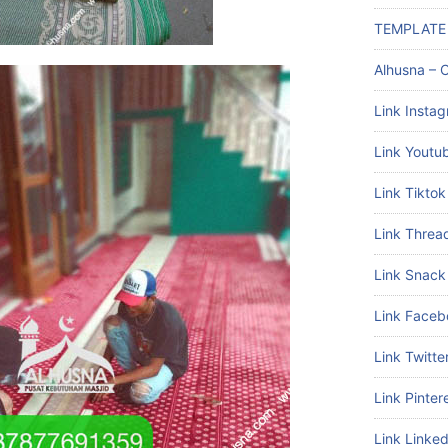
TEMPLATE
Alhusna – C
Link Insta
Link Youtu
Link Tiktok
Link Threa
Link Snack
Link Faceb
Link Twitte
Link Pinter
Link Linked