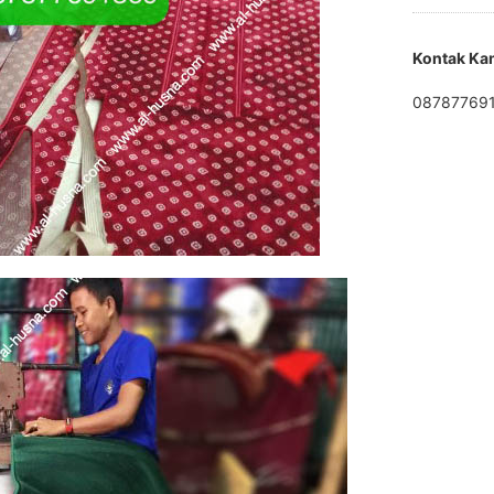
Kontak Ka
08787769