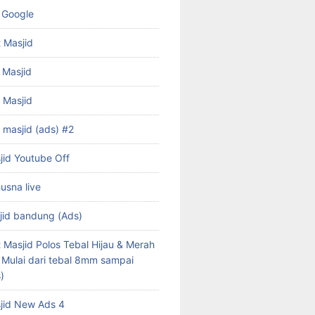
 Google
 Masjid
 Masjid
f Masjid
 masjid (ads) #2
jid Youtube Off
husna live
jid bandung (Ads)
 Masjid Polos Tebal Hijau & Merah
s Mulai dari tebal 8mm sampai
)
jid New Ads 4