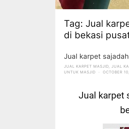
Tag:
Jual karpe
di bekasi pusa
Jual karpet sajadah 
JUAL KARPET MASJID
,
JUAL K
UNTUK MASJID
·
OCTOBER 10
Jual karpet 
be