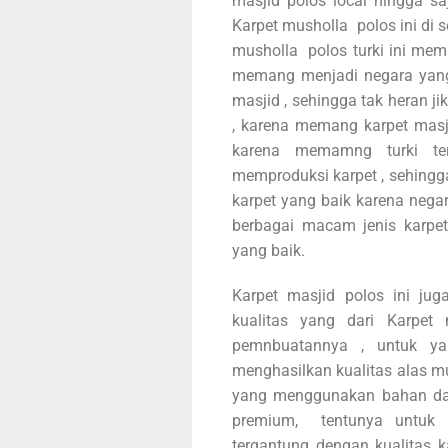
masjid polos local hingga s
Karpet musholla polos ini di s
musholla polos turki ini mema
memang menjadi negara yang
masjid , sehingga tak heran jik
, karena memang karpet masjid
karena memamng turki te
memproduksi karpet , sehingga 
karpet yang baik karena neg
berbagai macam jenis karpe
yang baik.
Karpet masjid polos ini juga
kualitas yang dari Karpet
pemnbuatannya , untuk ya
menghasilkan kualitas alas mu
yang menggunakan bahan das
premium, tentunya untuk h
tergantung dengan kualitas k