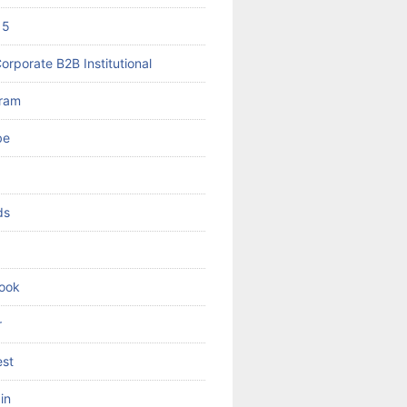
 5
orporate B2B Institutional
gram
be
ds
ook
r
est
in