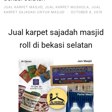
JUAL KARPET MASJID
,
JUAL KARPET MUSHOLA
,
JUAL
KARPET SAJADAH UNTUK MASJID
·
OCTOBER 9, 2019
Jual karpet sajadah masjid
roll di bekasi selatan