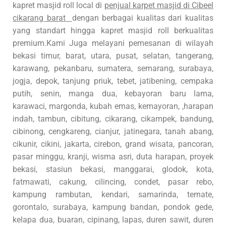
kapret masjid roll local di
penjual karpet masjid di Cibeel
cikarang barat
dengan berbagai kualitas dari kualitas
yang standart hingga kapret masjid roll berkualitas
premium.Kami Juga melayani pemesanan di wilayah
bekasi timur, barat, utara, pusat, selatan, tangerang,
karawang, pekanbaru, sumatera, semarang, surabaya,
jogja, depok, tanjung priuk, tebet, jatibening, cempaka
putih, senin, manga dua, kebayoran baru lama,
karawaci, margonda, kubah emas, kemayoran, ,harapan
indah, tambun, cibitung, cikarang, cikampek, bandung,
cibinong, cengkareng, cianjur, jatinegara, tanah abang,
cikunir, cikini, jakarta, cirebon, grand wisata, pancoran,
pasar minggu, kranji, wisma asri, duta harapan, proyek
bekasi, stasiun bekasi, manggarai, glodok, kota,
fatmawati, cakung, cilincing, condet, pasar rebo,
kampung rambutan, kendari, samarinda, ternate,
gorontalo, surabaya, kampung bandan, pondok gede,
kelapa dua, buaran, cipinang, lapas, duren sawit, duren