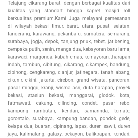
Telajung cikarang barat
dengan berbagai kualitas dari
kualitas yang standart hingga kapret masjid roll
berkualitas premium.Kami Juga melayani pemesanan
di wilayah bekasi timur, barat, utara, pusat, selatan,
tangerang, karawang, pekanbaru, sumatera, semarang,
surabaya, jogja, depok, tanjung priuk, tebet, jatibening,
cempaka putih, senin, manga dua, kebayoran baru lama,
karawaci, margonda, kubah emas, kemayoran, ,harapan
indah, tambun, cibitung, cikarang, cikampek, bandung,
cibinong, cengkareng, cianjur, jatinegara, tanah abang,
cikunir, cikini, jakarta, cirebon, grand wisata, pancoran,
pasar minggu, kranji, wisma asri, duta harapan, proyek
bekasi, stasiun bekasi, manggarai, glodok, kota,
fatmawati, cakung, cilincing, condet, pasar rebo,
kampung rambutan, kendari, samarinda, ternate,
gorontalo, surabaya, kampung bandan, pondok gede,
kelapa dua, buaran, cipinang, lapas, duren sawit, duren
jaya, kalimalang, galaxy, pekayon, balikpapan, kendari,