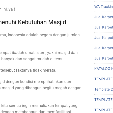
WA Tracki
ni, ya !
Jual Karpet
enuhi Kebutuhan Masjid
Jual Karpet
sama, Indonesia adalah negara dengan jumlah
Jual Karpe
Jual Karpe
empat ibadah umat islam, yakni masjid dan
Jual Karpe
 banyak dan sangat mudah di temui.
KATALOG 
rsebut faktanya tidak merata.
TEMPLATE
jid dengan kondisi memprihatinkan dan
a masjid yang dibangun begitu megah dengan
Template 2
TEMPLATE
, kita semua ingin memuliakan tempat yang
TEMPLATE
ah dengan membangun dan memfasilitasi