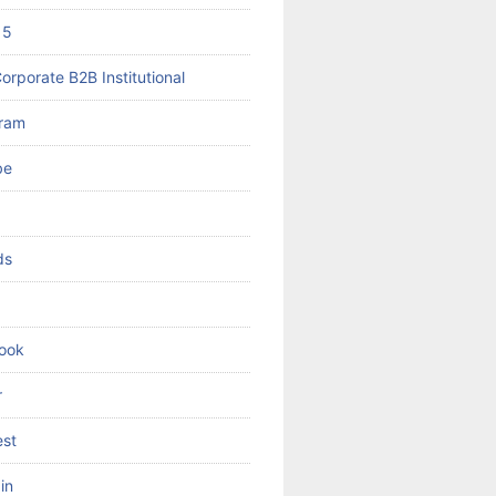
 5
orporate B2B Institutional
gram
be
ds
ook
r
est
in