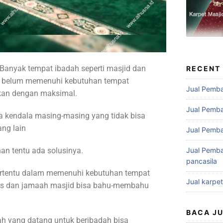
Banyak tempat ibadah seperti masjid dan
RECENT
h belum memenuhi kebutuhan tempat
Jual Pemba
akan dengan maksimal.
Jual Pemba
 kendala masing-masing yang tidak bisa
ng lain
Jual Pemba
han tentu ada solusinya.
Jual Pemba
pancasila
ertentu dalam memenuhi kebutuhan tempat
Jual karpe
rus dan jamaah masjid bisa bahu-membahu
BACA J
h yang datang untuk beribadah bisa