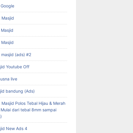
 Google
 Masjid
 Masjid
f Masjid
 masjid (ads) #2
jid Youtube Off
husna live
jid bandung (Ads)
 Masjid Polos Tebal Hijau & Merah
s Mulai dari tebal 8mm sampai
)
jid New Ads 4