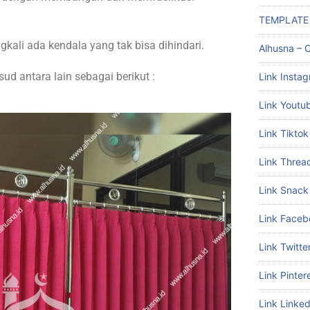
TEMPLATE
ngkali ada kendala yang tak bisa dihindari.
Alhusna – C
d antara lain sebagai berikut :
Link Insta
Link Youtu
Link Tiktok
Link Threa
Link Snack
Link Faceb
Link Twitte
Link Pinter
Link Linked