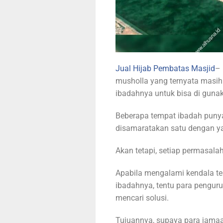
Jual Hijab Pembatas Masjid
– 
musholla yang ternyata masi
ibadahnya untuk bisa di gun
Beberapa tempat ibadah punya
disamaratakan satu dengan ya
Akan tetapi, setiap permasala
Apabila mengalami kendala t
ibadahnya, tentu para pengu
mencari solusi.
Tujuannya, supaya para jamaa