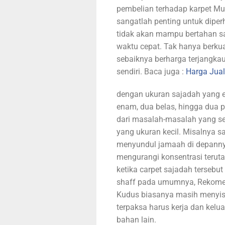
pembelian terhadap karpet Mus
sangatlah penting untuk diper
tidak akan mampu bertahan s
waktu cepat. Tak hanya berkua
sebaiknya berharga terjangkau
sendiri. Baca juga :
H
arga Jua
dengan ukuran sajadah yang ek
enam, dua belas, hingga dua 
dari masalah-masalah yang se
yang ukuran kecil. Misalnya sa
menyundul jamaah di depanny
mengurangi konsentrasi teruta
ketika carpet sajadah tersebu
shaff pada umumnya, Rekomen
Kudus biasanya masih menyisa
terpaksa harus kerja dan kel
bahan lain.