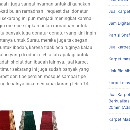
amaah juga sangat nyaman untuk di gunakan
ati bulan ramadhan , request dari donatur
Jual Karpet
d
sekarang ini pun menjadi meningkat karena
Jam Digital
ngin mempersiapkan bulan ramadhan untuk
 itu banyak juga donatur donatur yang kini ingin
Partisi Sha
anya untuk Surau, mereka juga tak segan
Jual karpet
ntuk ibadah, karena tidak ada ruginya kalau
lan yang di ridhoi oleh allah apalagi untuk
Karpet mas
dah sholat dan ibadah lainnya. jual karpet
si timur sekarang ini juga sudah banyak yang
Link Bio Al
rpet dari tipe persian mosque sampai tipe
karpet mas
yang tebalnya bisa mencapai kurang lebih 14
Jual Karpet
Berkualita
20mm (Ads
Karpet Mas