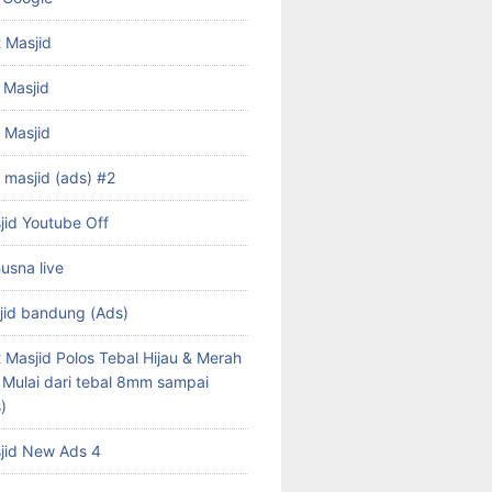
 Masjid
 Masjid
f Masjid
 masjid (ads) #2
jid Youtube Off
husna live
jid bandung (Ads)
 Masjid Polos Tebal Hijau & Merah
s Mulai dari tebal 8mm sampai
)
jid New Ads 4