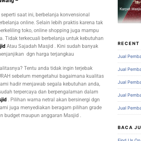
rawang
–
eperti saat ini, berbelanja konvensional
belanja online. Selain lebih praktis karena tak
erkeliling toko, online shopping juga mampu
. Tidak terkecuali berbelanja untuk kebutuhan
RECENT
jid
Atau Sajadah Masjid . Kini sudah banyak
menjanjikan dgn harga terjangkau
Jual Pemba
tasnya? Tentu anda tidak ingin terjebak
Jual Pemba
RAH sebelum mengetahui bagaimana kualitas
Jual Pemba
 kami hadir menjawab segala kebutuhan anda,
udah terpercaya dan berpengalaman dalam
Jual Pemba
jid
. Pilihan warna netral akan bersinergi dgn
 Kami juga menyediakan beragam pilihan grade
Jual Pemba
an budget maupun anggaran Masjid .
BACA J
Find Us On