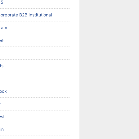
 5
orporate B2B Institutional
gram
be
ds
ook
r
est
in