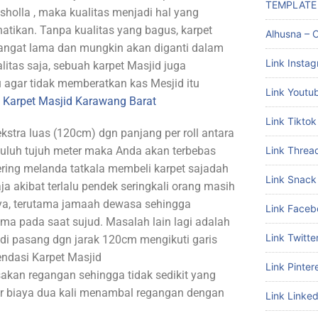
TEMPLATE
holla , maka kualitas menjadi hal yang
hatikan. Tanpa kualitas yang bagus, karpet
Alhusna – C
angat lama dan mungkin akan diganti dalam
Link Insta
litas saja, sebuah karpet Masjid juga
 agar tidak memberatkan kas Mesjid itu
Link Youtu
l Karpet Masjid Karawang Barat
Link Tiktok
stra luas (120cm) dgn panjang per roll antara
puluh tujuh meter maka Anda akan terbebas
Link Threa
ring melanda tatkala membeli karpet sajadah
Link Snack
ja akibat terlalu pendek seringkali orang masih
a, terutama jamaah dewasa sehingga
Link Faceb
ma pada saat sujud. Masalah lain lagi adalah
Link Twitte
t di pasang dgn jarak 120cm mengikuti garis
dasi Karpet Masjid
Link Pinter
kan regangan sehingga tidak sedikit yang
uar biaya dua kali menambal regangan dengan
Link Linked